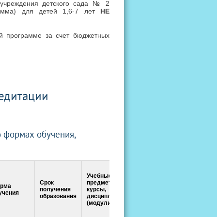
о учреждения детского сада № 2
амма) для детей 1,6-7 лет
НЕ
й программе за счет бюджетных
редитации
 формах обучения,
Учебные
Срок
предметы,
рма
получения
курсы,
Практики
учения
образования
дисциплины
(модули)