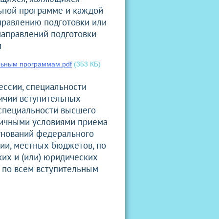
ьной программе и каждой
аправлению подготовки или
направлений подготовки
м
льным программам.pdf
(353 КБ)
ессии, специальности
ичии вступительных
 специальности высшего
личными условиями приема
гнований федерального
ии, местных бюджетов, по
ких и (или) юридических
 по всем вступительным