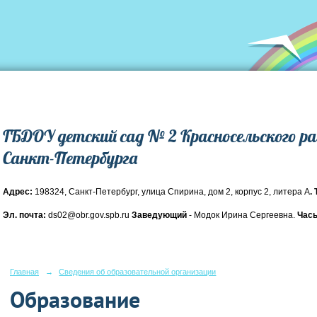
ГБДОУ детский сад № 2 Красносельского р
Санкт-Петербурга
Адрес:
198324, Санкт-Петербург, улица Спирина, дом 2, корпус 2, литера А
.
Эл. почта:
ds02@obr.gov.spb.ru
Заведующий
- Модок Ирина Сергеевна.
Часы
Главная
→
Сведения об образовательной организации
Образование