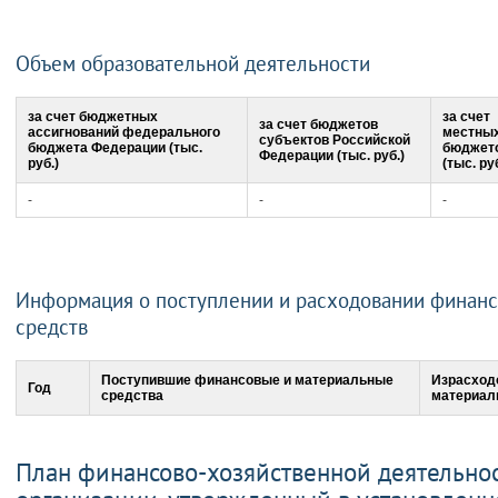
Объем образовательной деятельности
за счет бюджетных
за счет
за счет бюджетов
ассигнований федерального
местны
субъектов Российской
бюджета Федерации (тыс.
бюджет
Федерации (тыс. руб.)
руб.)
(тыс. руб
-
-
-
Информация о поступлении и расходовании финан
средств
Поступившие финансовые и материальные
Израсход
Год
средства
материал
План финансово-хозяйственной деятельно