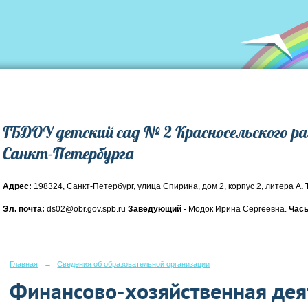
ГБДОУ детский сад № 2 Красносельского р
Санкт-Петербурга
Адрес:
198324, Санкт-Петербург, улица Спирина, дом 2, корпус 2, литера А
.
Эл. почта:
ds02@obr.gov.spb.ru
Заведующий
- Модок Ирина Сергеевна.
Часы
Главная
→
Сведения об образовательной организации
Финансово-хозяйственная дея