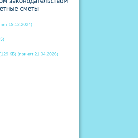
ом законодательством
жетные сметы
инят 19.12.2024)
25)
(129 КБ)
(принят 21.04.2026)